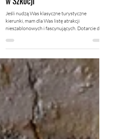
Siedem niesamowitych miejsc
w Szkocji
Jeśli nudzą Was klasyczne turystyczne
kierunki, mam dla Was listę atrakcji
nieszablonowych i fascynujących. Dotarcie do
niektórych z nich wymaga pewnego wysiłku.
Trudny do zlokalizowania wąwóz nad
krwistoczerwoną wodą, w którym łatwo
złamać nogę. Stara kaplica skrywająca być
może świętego Graala, udekorowana w tak
ekscentryczny sposób, że w osobach
podatnych odpala natychmiast najdziksze
spiskowo-foliarskie fantazje. Stalowe końskie
głowy dorównujące wysokością dziesięciopi