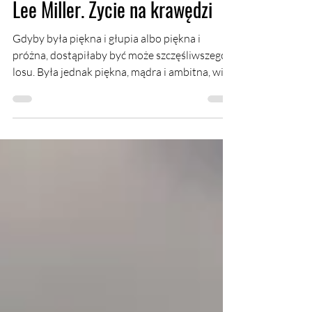
19 lip
12 minut(y) czytania
Lee Miller. Życie na krawędzi
Gdyby była piękna i głupia albo piękna i
próżna, dostąpiłaby być może szczęśliwszego
losu. Była jednak piękna, mądra i ambitna, więc
jej historia stała się ilustracją sentencji
Nietzschego - kiedy spoglądasz w otchłań, ona
również patrzy na ciebie. Była modelką, muzą i
artystką. Fotografką mody i korespondentką
wojenną. Prekursorką kuchni fusion,
organizatorką krajoznawczych wycieczek i
podróżniczką. Lee Miller żyła równo 70 lat.
Swoim życiorysem mogłaby spokojnie
podzielić s