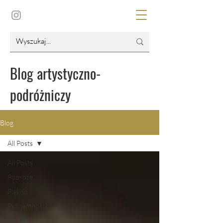
Blog artystyczno-
podróżniczy
Blog
All Posts
All Posts
Podróże
Piękno
Przyjemności