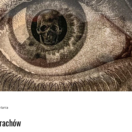
ytania
trachów