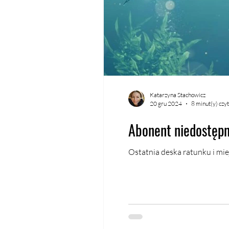
Katarzyna Stachowicz
20 gru 2024
8 minut(y) czy
Abonent niedostęp
Ostatnia deska ratunku i miej