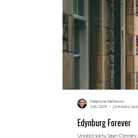
Katarzyna Stachowicz
4 sty 2025
24 minut(y) czyt
Edynburg Forever
Urodzili się tu Sean Connery 