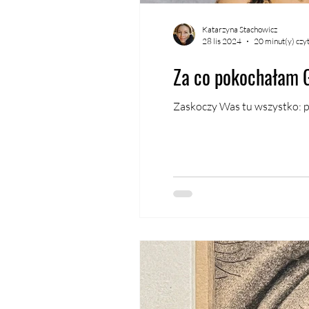
Katarzyna Stachowicz
28 lis 2024
20 minut(y) czy
Za co pokochałam
Zaskoczy Was tu wszystko: p