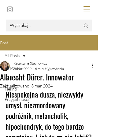
Post
All Posts
Katarzyna Stachowicz
All Posts
2 mar 2022
16 minut(y) czytania
Albrecht Dürer. Innowator
Podróże
Zaktualizowano:
3 mar 2024
Piękno
Niespokojna dusza, niezwykły 
Przyjemności
umysł, niezmordowany 
podróżnik, melancholik, 
hipochondryk, do tego bardzo 