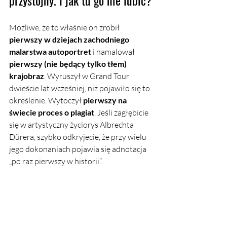
przystojny. I jak tu go nie lubić?
Możliwe, że to właśnie on zrobił 
pierwszy w dziejach zachodniego 
malarstwa autoportret
 i namalował 
pierwszy (nie będący tylko tłem) 
krajobraz
. Wyruszył w Grand Tour 
dwieście lat wcześniej, niż pojawiło się to 
określenie. Wytoczył 
pierwszy na 
świecie proces o plagiat
. Jeśli zagłębicie 
się w artystyczny życiorys Albrechta 
Dürera, szybko odkryjecie, że przy wielu 
jego dokonaniach pojawia się adnotacja 
„po raz pierwszy w historii”.