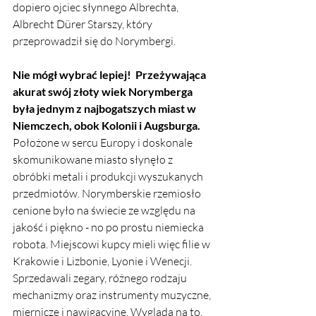
dopiero ojciec słynnego Albrechta, 
Albrecht Dürer Starszy, który 
przeprowadził się do Norymbergi.
Nie mógł wybrać lepiej!  Przeżywająca 
akurat swój złoty wiek Norymberga 
była jednym z najbogatszych miast w 
Niemczech, obok Kolonii i Augsburga.
Położone w sercu Europy i doskonale 
skomunikowane miasto słynęło z 
obróbki metali i produkcji wyszukanych 
przedmiotów. Norymberskie rzemiosło 
cenione było na świecie ze względu na 
jakość i piękno - no po prostu niemiecka 
robota. Miejscowi kupcy mieli więc filie w 
Krakowie i Lizbonie, Lyonie i Wenecji. 
Sprzedawali zegary, różnego rodzaju 
mechanizmy oraz instrumenty muzyczne, 
miernicze i nawigacyjne. Wygląda na to, 