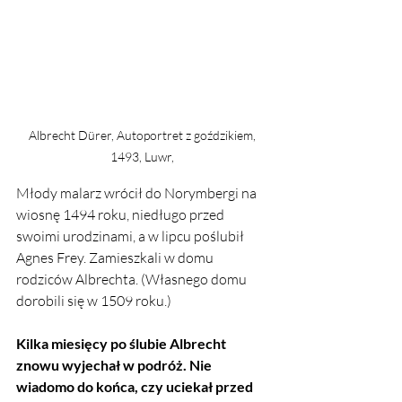
Albrecht Dürer, Autoportret z goździkiem, 
1493, Luwr, 
Młody malarz wrócił do Norymbergi na 
wiosnę 1494 roku, niedługo przed 
swoimi urodzinami, a w lipcu poślubił 
Agnes Frey. Zamieszkali w domu 
rodziców Albrechta. (Własnego domu 
dorobili się w 1509 roku.) 
Kilka miesięcy po ślubie Albrecht 
znowu wyjechał w podróż. Nie 
wiadomo do końca, czy uciekał przed 