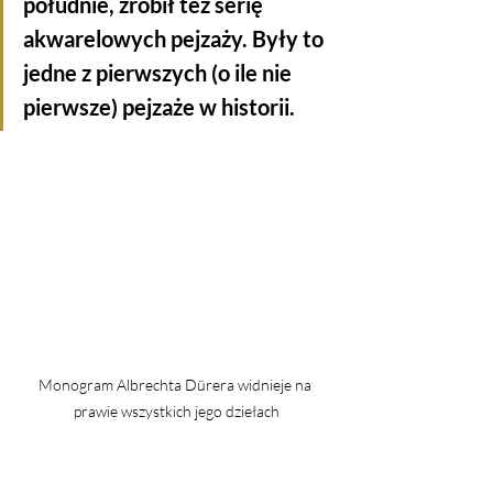
południe, zrobił też serię 
akwarelowych pejzaży. Były to 
jedne z pierwszych (o ile nie 
pierwsze) pejzaże w historii.
Monogram Albrechta Dürera widnieje na 
prawie wszystkich jego dziełach
W 1496 roku Albrecht Dürer dostał 
zlecenie od elektora saksońskiego 