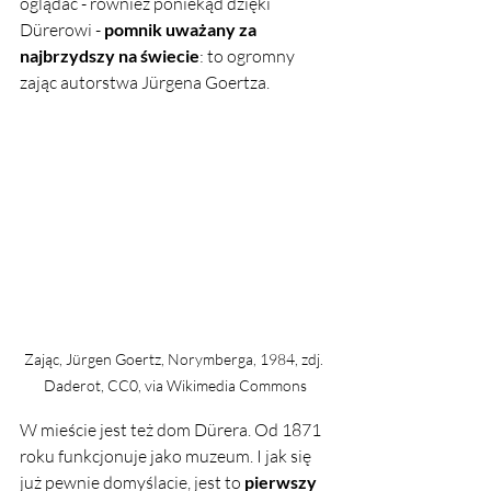
oglądać - również poniekąd dzięki 
Dürerowi - 
pomnik uważany za 
najbrzydszy na świecie
: to ogromny 
zając autorstwa Jürgena Goertza.
Zając, Jürgen Goertz, Norymberga, 1984, zdj. 
Daderot, CC0, via Wikimedia Commons
W mieście jest też dom Dürera. Od 1871 
roku funkcjonuje jako muzeum. I jak się 
już pewnie domyślacie, jest to 
pierwszy 