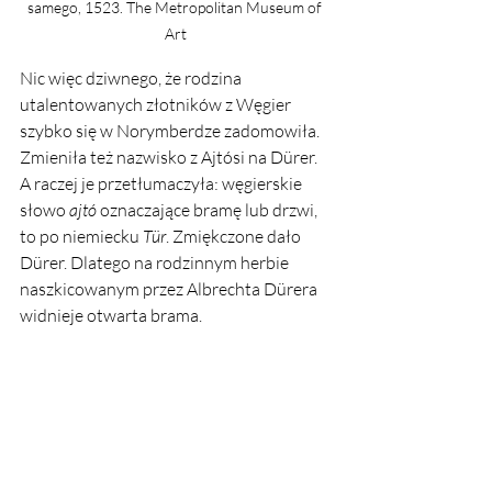
samego, 1523. The Metropolitan Museum of 
Art
Nic więc dziwnego, że rodzina 
utalentowanych złotników z Węgier 
szybko się w Norymberdze zadomowiła. 
Zmieniła też nazwisko z Ajtósi na Dürer. 
A raczej je przetłumaczyła: węgierskie 
słowo 
ajtó
 oznaczające bramę lub drzwi, 
to po niemiecku
 Tür
. Zmiękczone dało 
Dürer. Dlatego na rodzinnym herbie 
naszkicowanym przez Albrechta Dürera 
widnieje otwarta brama. 