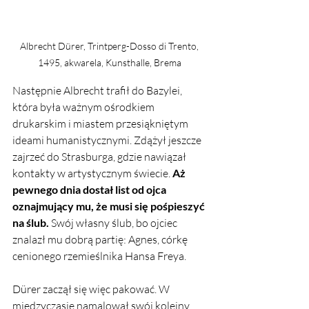
Albrecht Dürer, Trintperg-Dosso di Trento, 
1495, akwarela, Kunsthalle, Brema 
Następnie Albrecht trafił do Bazylei, 
która była ważnym ośrodkiem 
drukarskim i miastem przesiąkniętym 
ideami humanistycznymi. Zdążył jeszcze 
zajrzeć do Strasburga, gdzie nawiązał 
kontakty w artystycznym świecie. 
Aż 
pewnego dnia dostał list od ojca 
oznajmujący mu, że musi się pośpieszyć 
na ślub. 
Swój własny ślub, bo ojciec 
znalazł mu dobrą partię: Agnes, córkę 
cenionego rzemieślnika Hansa Freya. 
Dürer zaczął się więc pakować. W 
międzyczasie namalował swój kolejny 