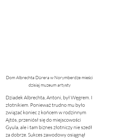
Dom Albrechta Dürera w Norymberdze mieści 
dzisiaj muzeum artysty
Dziadek Albrechta, Antoni, był Węgrem. I 
złotnikiem. Ponieważ trudno mu było 
związać koniec z końcem w rodzinnym 
Ajtós, przeniósł się do miejscowości 
Gyula, ale i tam biznes złotniczy nie szedł 
za dobrze. Sukces zawodowy osiągnął 