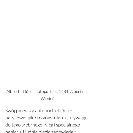
Albrecht Dürer, autoportret, 1484, Albertina, 
Wiedeń
Swój pierwszy autoportret Dürer 
narysował jako trzynastolatek, używając 
do tego srebrnego rylca i specjalnego 
papieru. I już się nieźle zapowiadał: 